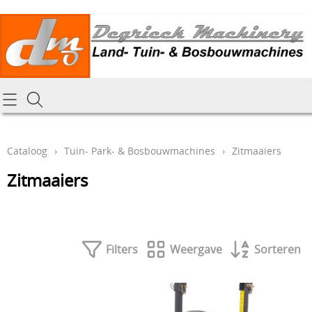
Homepagina
Cataloog
Cataloog
›
Tuin- Park- & Bosbouwmachines
›
Zitmaaiers
Tractoren & aanbouwdelen
Hoe online bestellen
Zitmaaiers
Tuin- Park- & Bosbouwmachines
Mijn bestelling laten leveren
Graafmachines & grondverzet
Draai-en freeswerk
Generatoren
Filters
Weergave
Sorteren
Onze Repairshop Diensten
Specifiek materiaal en actieproducten