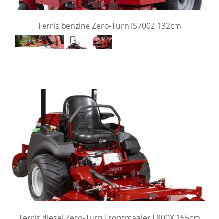
Ferris benzine Zero-Turn IS700Z 132cm
Ferris diesel Zero-Turn Frontmaaier F800X 155cm