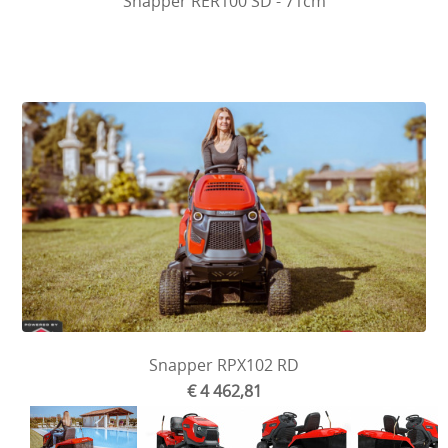
Snapper RER100 SD - 71cm
Snapper RPX102 RD
€ 4 462,81