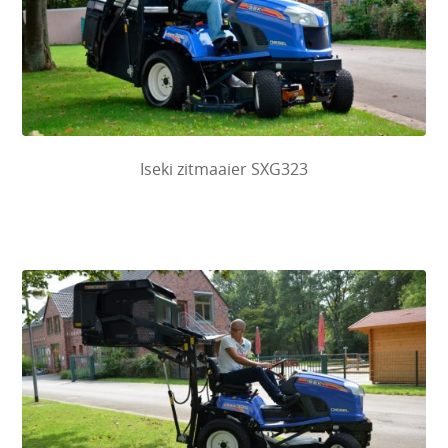
Iseki zitmaaier SXG323