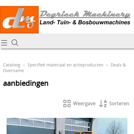
Homepagina
Cataloog
Cataloog
›
Specifiek materiaal en actieproducten
›
Deals &
Overname
Tractoren & aanbouwdelen
Hoe online bestellen
aanbiedingen
Tuin- Park- & Bosbouwmachines
Mijn bestelling laten leveren
Graafmachines & grondverzet
Draai-en freeswerk
Weergave
Sorteren
Generatoren
Onze Repairshop Diensten
Specifiek materiaal en actieproducten