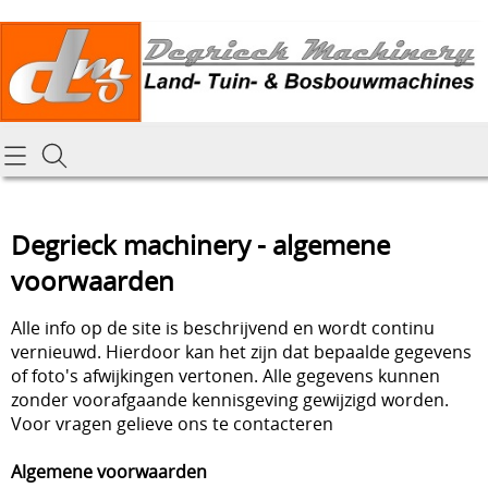
Homepagina
Cataloog
Degrieck machinery - algemene
Tractoren & aanbouwdelen
Hoe online bestellen
voorwaarden
Tuin- Park- & Bosbouwmachines
Mijn bestelling laten leveren
Alle info op de site is beschrijvend en wordt continu
Graafmachines & grondverzet
vernieuwd. Hierdoor kan het zijn dat bepaalde gegevens
Draai-en freeswerk
of foto's afwijkingen vertonen. Alle gegevens kunnen
Generatoren
zonder voorafgaande kennisgeving gewijzigd worden.
Voor vragen gelieve ons te contacteren
Onze Repairshop Diensten
Specifiek materiaal en actieproducten
Algemene voorwaarden