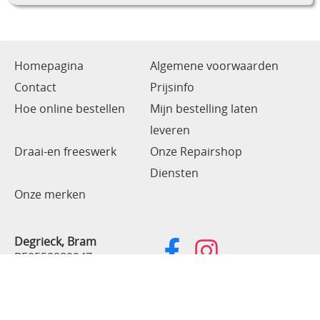
Homepagina
Algemene voorwaarden
Contact
Prijsinfo
Hoe online bestellen
Mijn bestelling laten
leveren
Draai-en freeswerk
Onze Repairshop
Diensten
Onze merken
Degrieck, Bram
BE0558889947
Kattenbos 11
9520 Sint-Lievens-Houtem
België