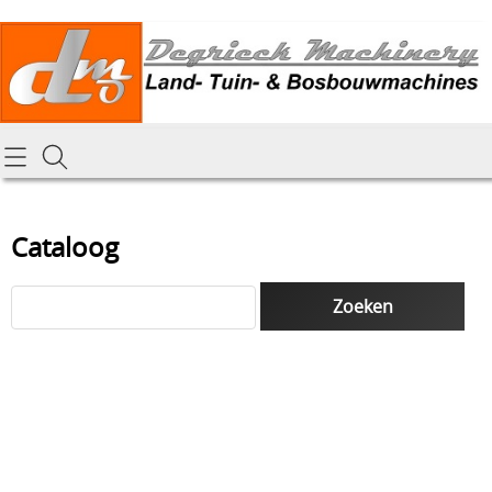
Homepagina
Cataloog
Cataloog
Tractoren & aanbouwdelen
Hoe online bestellen
Tuin- Park- & Bosbouwmachines
Mijn bestelling laten leveren
Graafmachines & grondverzet
Draai-en freeswerk
Generatoren
Onze Repairshop Diensten
Specifiek materiaal en actieproducten