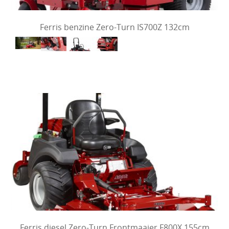
Ferris benzine Zero-Turn IS700Z 132cm
Ferris diesel Zero-Turn Frontmaaier F800X 155cm