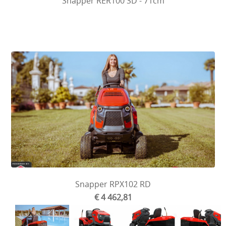
Snapper RER100 SD - 71cm
Snapper RPX102 RD
€ 4 462,81