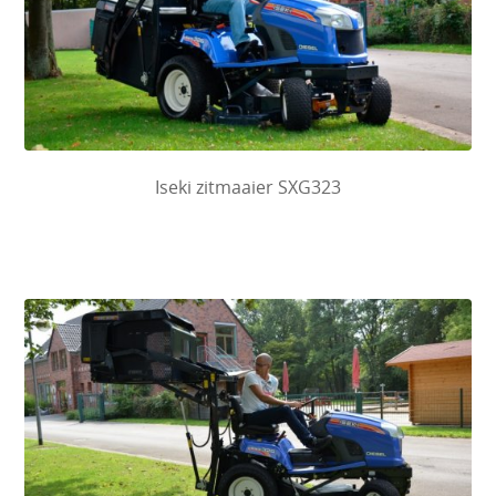
Iseki zitmaaier SXG323