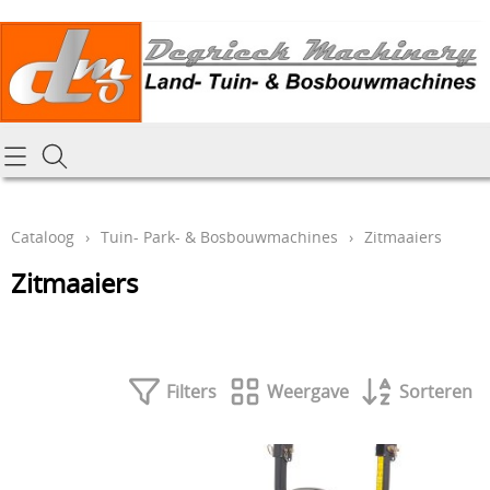
Homepagina
Cataloog
Cataloog
›
Tuin- Park- & Bosbouwmachines
›
Zitmaaiers
Tractoren & aanbouwdelen
Hoe online bestellen
Zitmaaiers
Tuin- Park- & Bosbouwmachines
Mijn bestelling laten leveren
Graafmachines & grondverzet
Draai-en freeswerk
Generatoren
Filters
Weergave
Sorteren
Onze Repairshop Diensten
Specifiek materiaal en actieproducten