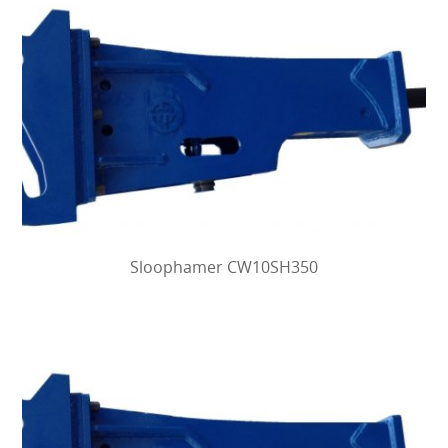
Sloophamer CW10SH350