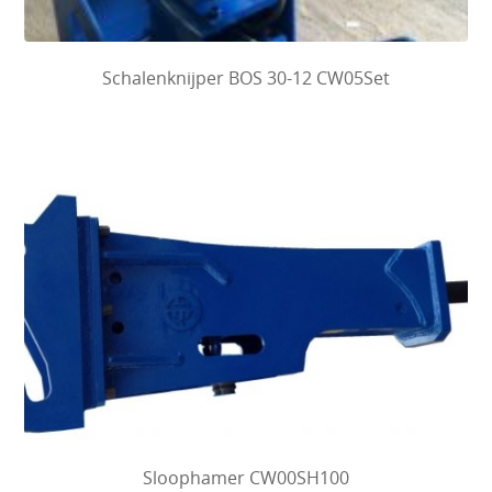
Schalenknijper BOS 30-12 CW05Set
Sloophamer CW00SH100