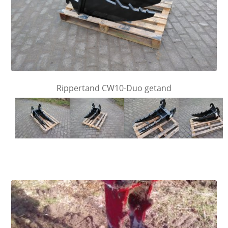
Rippertand CW10-Duo getand