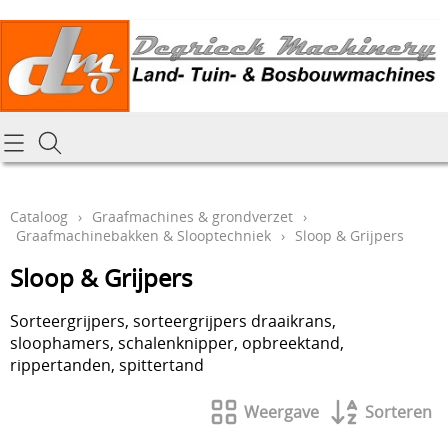
Homepagina
Cataloog
Cataloog
›
Graafmachines & grondverzet
›
Graafmachinebakken & Slooptechniek
›
Sloop & Grijpers
Tractoren & aanbouwdelen
Hoe online bestellen
Sloop & Grijpers
Tuin- Park- & Bosbouwmachines
Mijn bestelling laten leveren
Graafmachines & grondverzet
Sorteergrijpers, sorteergrijpers draaikrans,
Draai-en freeswerk
sloophamers, schalenknipper, opbreektand,
Generatoren
rippertanden, spittertand
Onze Repairshop Diensten
Specifiek materiaal en actieproducten
Weergave
Sorteren