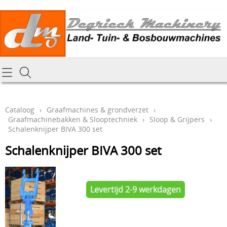
Homepagina
Cataloog
Cataloog
›
Graafmachines & grondverzet
›
Graafmachinebakken & Slooptechniek
›
Sloop & Grijpers
›
Tractoren & aanbouwdelen
Hoe online bestellen
Schalenknijper BIVA 300 set
Tuin- Park- & Bosbouwmachines
Schalenknijper BIVA 300 set
Mijn bestelling laten leveren
Graafmachines & grondverzet
Draai-en freeswerk
Generatoren
Levertijd 2-9 werkdagen
Onze Repairshop Diensten
Specifiek materiaal en actieproducten