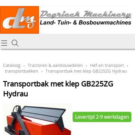
Homepagina
Cataloog
Cataloog
›
Tractoren & aanbouwdelen
›
Hef-en transport
›
transportbakken
›
Transportbak met klep GB225ZG Hydrau
Tractoren & aanbouwdelen
Hoe online bestellen
Transportbak met klep GB225ZG
Tuin- Park- & Bosbouwmachines
Mijn bestelling laten leveren
Hydrau
Graafmachines & grondverzet
Draai-en freeswerk
Generatoren
Levertijd 2-9 werkdagen
Onze Repairshop Diensten
Specifiek materiaal en actieproducten