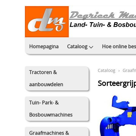
Homepagina
Cataloog
Hoe online bes
Cataloog
›
Graaf
Tractoren &
Sorteergr
aanbouwdelen
Tuin- Park- &
Bosbouwmachines
Graafmachines &