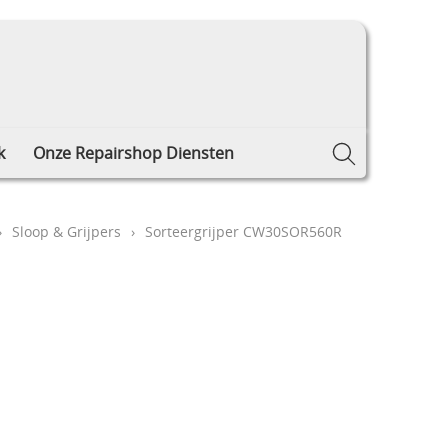
k
Onze Repairshop Diensten
›
Sloop & Grijpers
›
Sorteergrijper CW30SOR560R