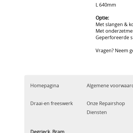
L 640mm
Optie:
Met slangen & k
Met onderzetme
Geperforeerde s
Vragen? Neem g
Homepagina
Algemene voorwaar
Draai-en freeswerk
Onze Repairshop
Diensten
Degrieck, Bram