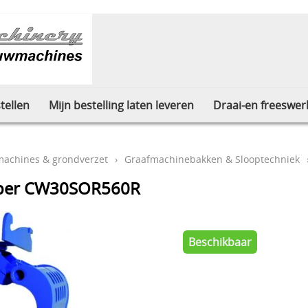
tellen
Mijn bestelling laten leveren
Draai-en freeswer
machines & grondverzet
›
Graafmachinebakken & Slooptechniek
ijper CW30SOR560R
Beschikbaar