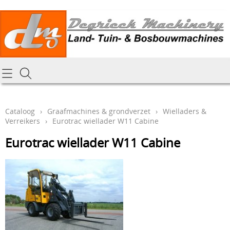
Homepagina
Cataloog
Cataloog
›
Graafmachines & grondverzet
›
Wielladers &
Verreikers
›
Eurotrac wiellader W11 Cabine
Tractoren & aanbouwdelen
Hoe online bestellen
Eurotrac wiellader W11 Cabine
Tuin- Park- & Bosbouwmachines
Mijn bestelling laten leveren
Graafmachines & grondverzet
Draai-en freeswerk
Generatoren
Onze Repairshop Diensten
Specifiek materiaal en actieproducten