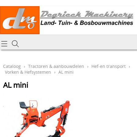
Homepagina
Cataloog
Cataloog
›
Tractoren & aanbouwdelen
›
Hef-en transport
›
Vorken & Hefsystemen
›
AL mini
Tractoren & aanbouwdelen
Hoe online bestellen
AL mini
Tuin- Park- & Bosbouwmachines
Mijn bestelling laten leveren
Graafmachines & grondverzet
Draai-en freeswerk
Generatoren
Onze Repairshop Diensten
Specifiek materiaal en actieproducten