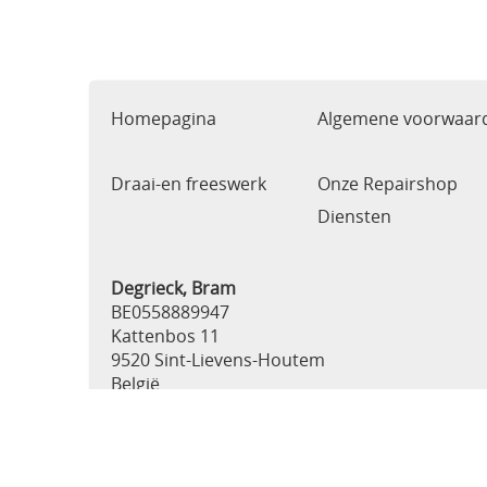
Homepagina
Algemene voorwaar
Draai-en freeswerk
Onze Repairshop
Diensten
Degrieck, Bram
BE0558889947
Kattenbos 11
9520 Sint-Lievens-Houtem
België
0483464725