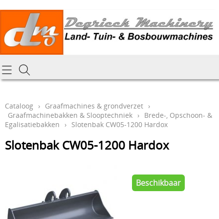
Homepagina
Cataloog
Cataloog
›
Graafmachines & grondverzet
›
Graafmachinebakken & Slooptechniek
›
Brede-, Opschoon- &
Tractoren & aanbouwdelen
Hoe online bestellen
Egalisatiebakken
›
Slotenbak CW05-1200 Hardox
Tuin- Park- & Bosbouwmachines
Slotenbak CW05-1200 Hardox
Mijn bestelling laten leveren
Graafmachines & grondverzet
Draai-en freeswerk
Generatoren
Beschikbaar
Onze Repairshop Diensten
Specifiek materiaal en actieproducten