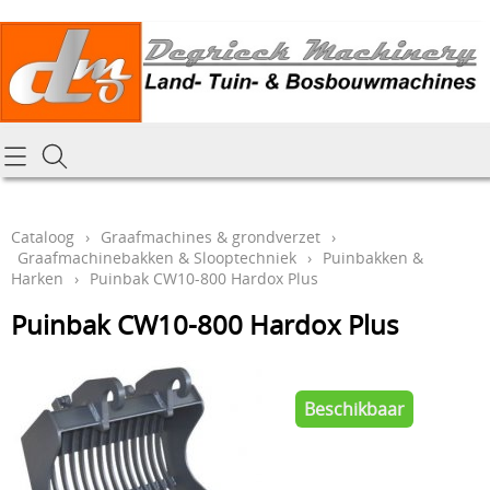
Homepagina
Cataloog
Cataloog
›
Graafmachines & grondverzet
›
Graafmachinebakken & Slooptechniek
›
Puinbakken &
Tractoren & aanbouwdelen
Hoe online bestellen
Harken
›
Puinbak CW10-800 Hardox Plus
Tuin- Park- & Bosbouwmachines
Puinbak CW10-800 Hardox Plus
Mijn bestelling laten leveren
Graafmachines & grondverzet
Draai-en freeswerk
Generatoren
Beschikbaar
Onze Repairshop Diensten
Specifiek materiaal en actieproducten