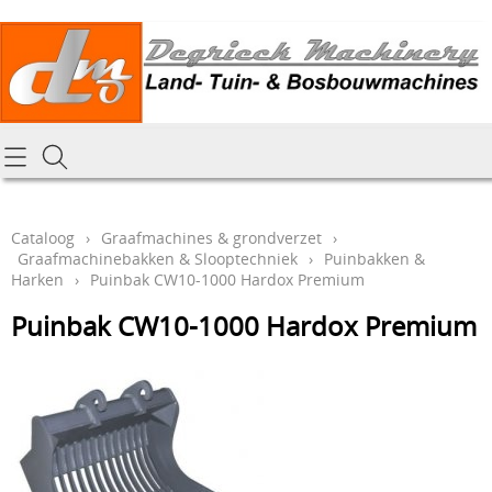
Homepagina
Cataloog
Cataloog
›
Graafmachines & grondverzet
›
Graafmachinebakken & Slooptechniek
›
Puinbakken &
Tractoren & aanbouwdelen
Hoe online bestellen
Harken
›
Puinbak CW10-1000 Hardox Premium
Tuin- Park- & Bosbouwmachines
Puinbak CW10-1000 Hardox Premium
Mijn bestelling laten leveren
Graafmachines & grondverzet
Draai-en freeswerk
Generatoren
Onze Repairshop Diensten
Specifiek materiaal en actieproducten