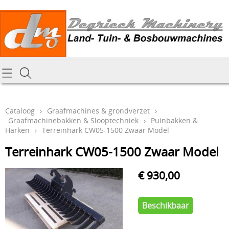
Homepagina
Cataloog
Cataloog
›
Graafmachines & grondverzet
›
Graafmachinebakken & Slooptechniek
›
Puinbakken &
Tractoren & aanbouwdelen
Hoe online bestellen
Harken
›
Terreinhark CW05-1500 Zwaar Model
Tuin- Park- & Bosbouwmachines
Terreinhark CW05-1500 Zwaar Model
Mijn bestelling laten leveren
Graafmachines & grondverzet
€ 930,00
Draai-en freeswerk
Generatoren
Onze Repairshop Diensten
Specifiek materiaal en actieproducten
Beschikbaar