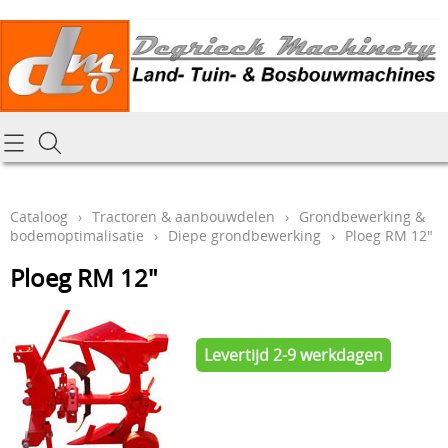
Homepagina
Cataloog
Cataloog
›
Tractoren & aanbouwdelen
›
Grondbewerking &
bodemoptimalisatie
›
Diepe grondbewerking
›
Ploeg RM 12"
Tractoren & aanbouwdelen
Hoe online bestellen
Ploeg RM 12"
Tuin- Park- & Bosbouwmachines
Mijn bestelling laten leveren
Graafmachines & grondverzet
Draai-en freeswerk
Levertijd 2-9 werkdagen
Generatoren
Onze Repairshop Diensten
Specifiek materiaal en actieproducten