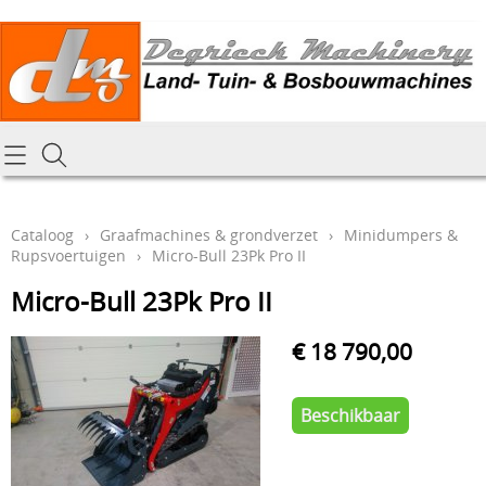
Homepagina
Cataloog
Cataloog
›
Graafmachines & grondverzet
›
Minidumpers &
Rupsvoertuigen
›
Micro-Bull 23Pk Pro II
Tractoren & aanbouwdelen
Hoe online bestellen
Micro-Bull 23Pk Pro II
Tuin- Park- & Bosbouwmachines
Mijn bestelling laten leveren
Graafmachines & grondverzet
€ 18 790,00
Draai-en freeswerk
Generatoren
Beschikbaar
Onze Repairshop Diensten
Specifiek materiaal en actieproducten