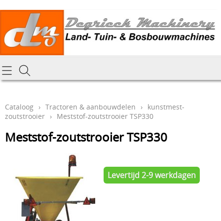
Homepagina
Cataloog
Cataloog
›
Tractoren & aanbouwdelen
›
kunstmest-
zoutstrooier
›
Meststof-zoutstrooier TSP330
Tractoren & aanbouwdelen
Hoe online bestellen
Meststof-zoutstrooier TSP330
Tuin- Park- & Bosbouwmachines
Mijn bestelling laten leveren
Graafmachines & grondverzet
Draai-en freeswerk
Levertijd 2-9 werkdagen
Generatoren
Onze Repairshop Diensten
Specifiek materiaal en actieproducten