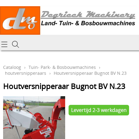
Homepagina
Cataloog
Cataloog
›
Tuin- Park- & Bosbouwmachines
›
houtversnipperaars
›
Houtversnipperaar Bugnot BV N.23
Tractoren & aanbouwdelen
Hoe online bestellen
Houtversnipperaar Bugnot BV N.23
Tuin- Park- & Bosbouwmachines
Mijn bestelling laten leveren
Graafmachines & grondverzet
Draai-en freeswerk
Levertijd 2-3 werkdagen
Generatoren
Onze Repairshop Diensten
Specifiek materiaal en actieproducten