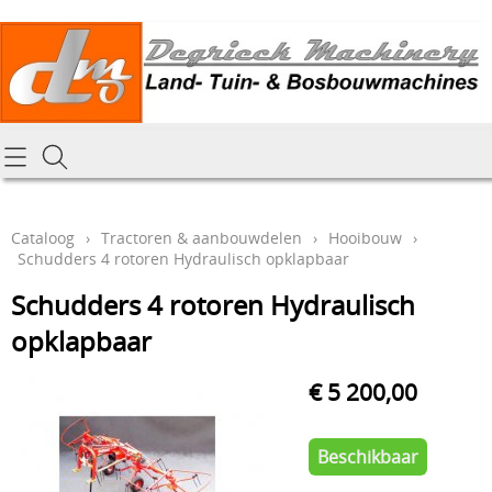
Homepagina
Cataloog
Cataloog
›
Tractoren & aanbouwdelen
›
Hooibouw
›
Schudders 4 rotoren Hydraulisch opklapbaar
Tractoren & aanbouwdelen
Hoe online bestellen
Schudders 4 rotoren Hydraulisch
Tuin- Park- & Bosbouwmachines
Mijn bestelling laten leveren
opklapbaar
Graafmachines & grondverzet
Draai-en freeswerk
€ 5 200,00
Generatoren
Onze Repairshop Diensten
Specifiek materiaal en actieproducten
Beschikbaar