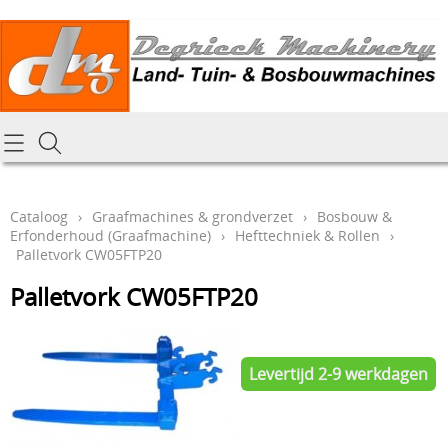
Homepagina
Cataloog
Cataloog
›
Graafmachines & grondverzet
›
Bosbouw &
Erfonderhoud (Graafmachine)
›
Hefttechniek & Rollen
›
Tractoren & aanbouwdelen
Hoe online bestellen
Palletvork CW05FTP20
Tuin- Park- & Bosbouwmachines
Palletvork CW05FTP20
Mijn bestelling laten leveren
Graafmachines & grondverzet
Draai-en freeswerk
Generatoren
Levertijd 2-9 werkdagen
Onze Repairshop Diensten
Specifiek materiaal en actieproducten