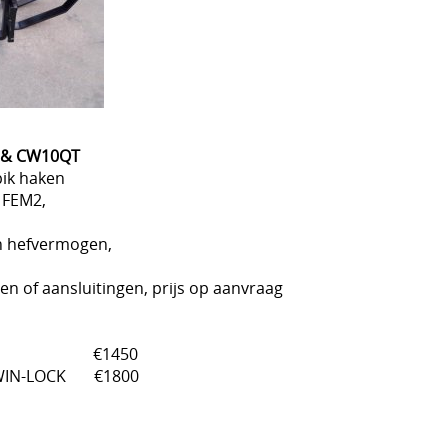
0 & CW10QT
ik haken
 FEM2,
on hefvermogen,
n of aansluitingen, prijs op aanvraag
W10 €1450
WIN-LOCK €1800