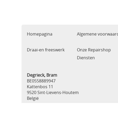
Homepagina
Algemene voorwaar
Draai-en freeswerk
Onze Repairshop
Diensten
Degrieck, Bram
BE0558889947
Kattenbos 11
9520 Sint-Lievens-Houtem
België
0483464725