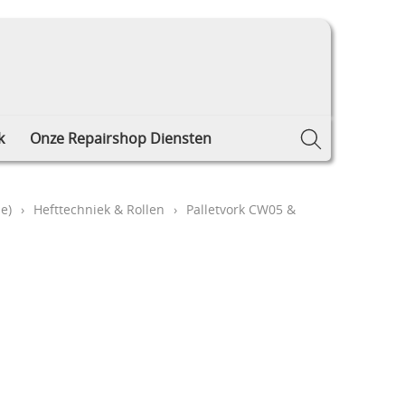
k
Onze Repairshop Diensten
e)
›
Hefttechniek & Rollen
›
Palletvork CW05 &