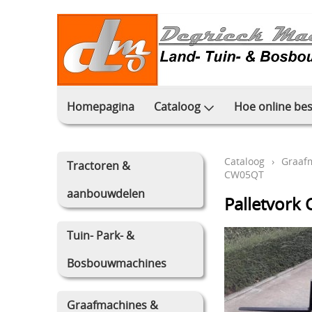
Homepagina
Cataloog
Hoe online bes
Cataloog
›
Graaf
Tractoren &
CW05QT
aanbouwdelen
Palletvor
Tuin- Park- &
Bosbouwmachines
Graafmachines &