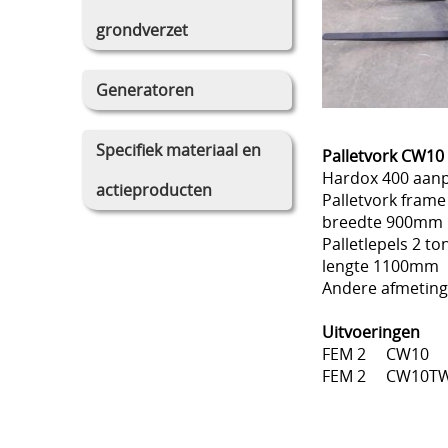
grondverzet
Generatoren
Specifiek materiaal en
Palletvork CW1
Hardox 400 aanp
actieproducten
Palletvork frame
breedte 900mm
Palletlepels 2 t
lengte 1100mm
Andere afmetinge
Uitvoeringen
FEM 2 C
FEM 2 CW10T