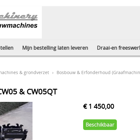
tellen
Mijn bestelling laten leveren
Draai-en freeswer
machines & grondverzet
›
Bosbouw & Erfonderhoud (Graafmachin
k CW05 & CW05QT
€ 1 450,00
Beschikbaar