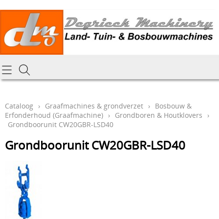
Homepagina
Cataloog
Cataloog
›
Graafmachines & grondverzet
›
Bosbouw &
Erfonderhoud (Graafmachine)
›
Grondboren & Houtklovers
›
Tractoren & aanbouwdelen
Hoe online bestellen
Grondboorunit CW20GBR-LSD40
Tuin- Park- & Bosbouwmachines
Grondboorunit CW20GBR-LSD40
Mijn bestelling laten leveren
Graafmachines & grondverzet
Draai-en freeswerk
Generatoren
Onze Repairshop Diensten
Specifiek materiaal en actieproducten