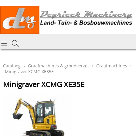
Homepagina
Cataloog
Cataloog
›
Graafmachines & grondverzet
›
Graafmachines
›
Minigraver XCMG XE35E
Tractoren & aanbouwdelen
Hoe online bestellen
Minigraver XCMG XE35E
Tuin- Park- & Bosbouwmachines
Mijn bestelling laten leveren
Graafmachines & grondverzet
Draai-en freeswerk
Generatoren
Onze Repairshop Diensten
Specifiek materiaal en actieproducten