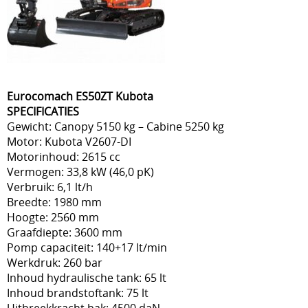
Eurocomach ES50ZT Kubota
SPECIFICATIES
Gewicht: Canopy 5150 kg – Cabine 5250 kg
Motor: Kubota V2607-DI
Motorinhoud: 2615 cc
Vermogen: 33,8 kW (46,0 pK)
Verbruik: 6,1 lt/h
Breedte: 1980 mm
Hoogte: 2560 mm
Graafdiepte: 3600 mm
Pomp capaciteit: 140+17 lt/min
Werkdruk: 260 bar
Inhoud hydraulische tank: 65 lt
Inhoud brandstoftank: 75 lt
Uitbreekkracht bak: 4500 daN