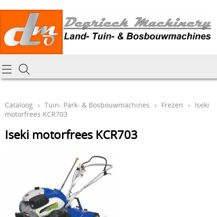
Homepagina
Cataloog
Cataloog
›
Tuin- Park- & Bosbouwmachines
›
Frezen
›
Iseki
motorfrees KCR703
Tractoren & aanbouwdelen
Hoe online bestellen
Iseki motorfrees KCR703
Tuin- Park- & Bosbouwmachines
Mijn bestelling laten leveren
Graafmachines & grondverzet
Draai-en freeswerk
Generatoren
Onze Repairshop Diensten
Specifiek materiaal en actieproducten