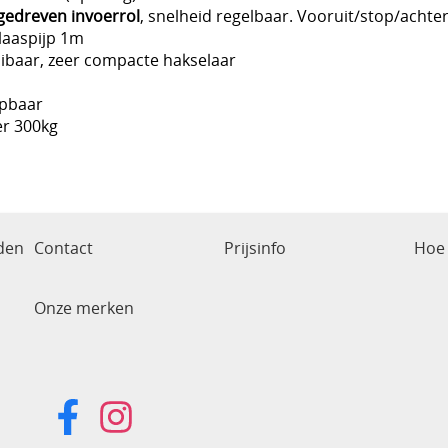
gedreven invoerrol
, snelheid regelbaar. Vooruit/stop/achter
laaspijp 1m
aibaar, zeer compacte hakselaar
apbaar
r 300kg
den
Contact
Prijsinfo
Hoe 
Onze merken