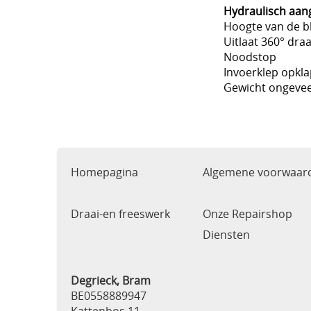
Hydraulisch aan
Hoogte van de b
Uitlaat 360° dra
Noodstop
Invoerklep opkl
Gewicht ongevee
Homepagina
Algemene voorwaar
Draai-en freeswerk
Onze Repairshop
Diensten
Degrieck, Bram
BE0558889947