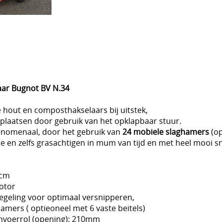
aar Bugnot BV N.34
 hout en composthakselaars bij uitstek,
plaatsen door gebruik van het opklapbaar stuur.
fenomenaal, door het gebruik van
24 mobiele slaghamers
(op
 en zelfs grasachtigen in mum van tijd en met heel mooi sn
10cm
otor
egeling voor optimaal versnipperen,
amers ( optieoneel met 6 vaste beitels)
invoerrol (opening): 210mm