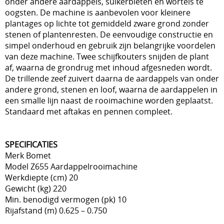
onder andere aardappels, suikerbieten en wortels te
oogsten. De machine is aanbevolen voor kleinere
plantages op lichte tot gemiddeld zware grond zonder
stenen of plantenresten. De eenvoudige constructie en
simpel onderhoud en gebruik zijn belangrijke voordelen
van deze machine. Twee schijfkouters snijden de plant
af, waarna de grondrug met inhoud afgesneden wordt.
De trillende zeef zuivert daarna de aardappels van onder
andere grond, stenen en loof, waarna de aardappelen in
een smalle lijn naast de rooimachine worden geplaatst.
Standaard met aftakas en pennen compleet.
SPECIFICATIES
Merk
Bomet
Model
Z655 Aardappelrooimachine
Werkdiepte (cm)
20
Gewicht (kg)
220
Min. benodigd vermogen (pk)
10
Rijafstand (m)
0.625 – 0.750