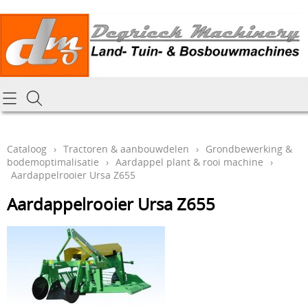
Homepagina
Cataloog
Cataloog
›
Tractoren & aanbouwdelen
›
Grondbewerking &
bodemoptimalisatie
›
Aardappel plant & rooi machine
›
Tractoren & aanbouwdelen
Hoe online bestellen
Aardappelrooier Ursa Z655
Tuin- Park- & Bosbouwmachines
Aardappelrooier Ursa Z655
Mijn bestelling laten leveren
Graafmachines & grondverzet
Draai-en freeswerk
Generatoren
Onze Repairshop Diensten
Specifiek materiaal en actieproducten