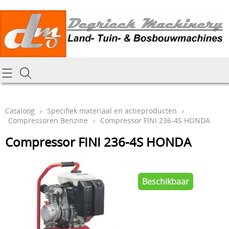
Homepagina
Cataloog
Cataloog
›
Specifiek materiaal en actieproducten
›
Compressoren Benzine
›
Compressor FINI 236-4S HONDA
Tractoren & aanbouwdelen
Hoe online bestellen
Compressor FINI 236-4S HONDA
Tuin- Park- & Bosbouwmachines
Mijn bestelling laten leveren
Graafmachines & grondverzet
Draai-en freeswerk
Beschikbaar
Generatoren
Onze Repairshop Diensten
Specifiek materiaal en actieproducten