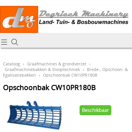
Homepagina
Cataloog
Cataloog
›
Graafmachines & grondverzet
›
Graafmachinebakken & Slooptechniek
›
Brede-, Opschoon- &
Tractoren & aanbouwdelen
Hoe online bestellen
Egalisatiebakken
›
Opschoonbak CW10PR180B
Tuin- Park- & Bosbouwmachines
Opschoonbak CW10PR180B
Mijn bestelling laten leveren
Graafmachines & grondverzet
Draai-en freeswerk
Generatoren
Beschikbaar
Onze Repairshop Diensten
Specifiek materiaal en actieproducten