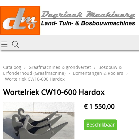
Homepagina
Cataloog
Cataloog
›
Graafmachines & grondverzet
›
Bosbouw &
Erfonderhoud (Graafmachine)
›
Bomentangen & Rooiers
›
Tractoren & aanbouwdelen
Hoe online bestellen
Wortelriek CW10-600 Hardox
Tuin- Park- & Bosbouwmachines
Wortelriek CW10-600 Hardox
Mijn bestelling laten leveren
Graafmachines & grondverzet
€ 1 550,00
Draai-en freeswerk
Generatoren
Onze Repairshop Diensten
Specifiek materiaal en actieproducten
Beschikbaar