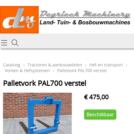
Homepagina
Cataloog
Cataloog
›
Tractoren & aanbouwdelen
›
Hef-en transport
›
Vorken & Hefsystemen
›
Palletvork PAL700 verstel
Tractoren & aanbouwdelen
Hoe online bestellen
Palletvork PAL700 verstel
Tuin- Park- & Bosbouwmachines
Mijn bestelling laten leveren
Graafmachines & grondverzet
€ 475,00
Draai-en freeswerk
Generatoren
Beschikbaar
Onze Repairshop Diensten
Specifiek materiaal en actieproducten