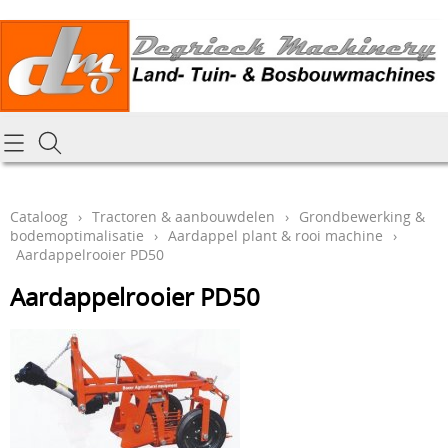
Homepagina
Cataloog
Cataloog
›
Tractoren & aanbouwdelen
›
Grondbewerking &
bodemoptimalisatie
›
Aardappel plant & rooi machine
›
Tractoren & aanbouwdelen
Hoe online bestellen
Aardappelrooier PD50
Tuin- Park- & Bosbouwmachines
Aardappelrooier PD50
Mijn bestelling laten leveren
Graafmachines & grondverzet
Draai-en freeswerk
Generatoren
Onze Repairshop Diensten
Specifiek materiaal en actieproducten